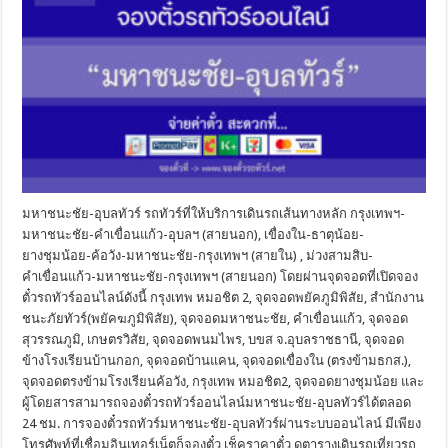
มหาชนะชัย-อุบลทัวร์ รถทัวร์ที่ให้บริการเดินรถเส้นทางหลัก กรุงเทพฯ-
มหาชนะชัย-คำเขื่อนแก้ว-อุบลฯ (สายนอก), เขื่องใน-ธาตุน้อย-
ยางชุมน้อย-ค้อวัง-มหาชนะชัย-กรุงเทพฯ (สายใน) , ม่วงสามสิบ-
คำเขื่อนแก้ว-มหาชนะชัย-กรุงเทพฯ (สายนอก) โดยผ่านจุดจอดที่เปิดจอง
ตั๋วรถทัวร์ออนไลน์ดังนี้ กรุงเทพ หมอชิต 2, จุดจอดพยัคภูมิพิสัย, สำนักงาน
ชนะภัยทัวร์(พยัคฆภูมิพิสัย), จุดจอดมหาชนะชัย, คำเขื่อนแก้ว, จุดจอด
สุวรรณภูมิ, เกษตรวิสัย, จุดจอดพนมไพร, บขส จ.อุบลราชธานี, จุดจอด
ข้างโรงเรียนบ้านกอก, จุดจอดบ้านแคน, จุดจอดเขื่องใน (ตรงข้ามธกส.),
จุดจอดตรงข้ามโรงเรียนค้อวัง, กรุงเทพ หมอชิต2, จุดจอดยางชุมน้อย และ
ผู้โดยสารสามารถจองตั๋วรถทัวร์ออนไลน์มหาชนะชัย-อุบลทัวร์ได้ตลอด
24 ชม. การจองตั๋วรถทัวร์มหาชนะชัย-อุบลทัวร์ผ่านระบบออนไลน์ มีเพียง
โทรศัพท์ที่เชื่อมอินเทอร์เน็ตก็จองตั๋ว เช็คราคาตั๋ว ดูตารางเดินรถเที่ยวรถ