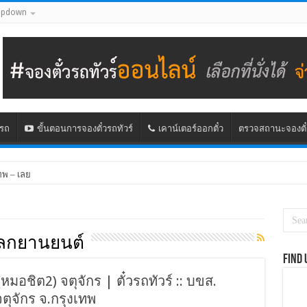
opdown
นรถ
ขั้นตอนการจองตั๋วรถทัวร์
เคาน์เตอร์ออกตั๋ว
ตรวจสถานะจองตั๋
ทพ – เลย
โลกยานยนต์
Find 
อชิต2) จตุจักร | ตั๋วรถทัวร์ :: บขส.
ตุจักร จ.กรุงเทพ