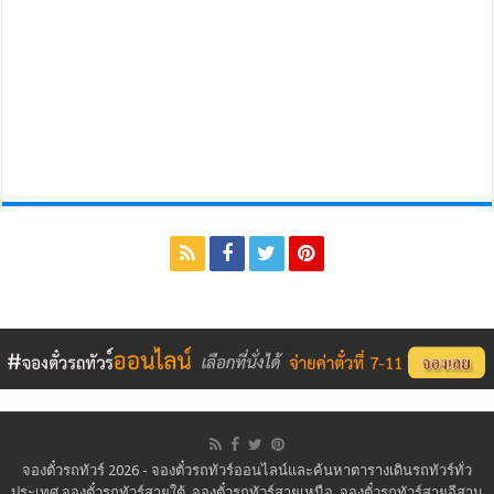
จองตั๋วรถทัวร์ 2026 - จองตั๋วรถทัวร์ออนไลน์และค้นหาตารางเดินรถทัวร์ทั่ว
ประเทศ จองตั๋วรถทัวร์สายใต้, จองตั๋วรถทัวร์สายเหนือ, จองตั๋วรถทัวร์สายอีสาน