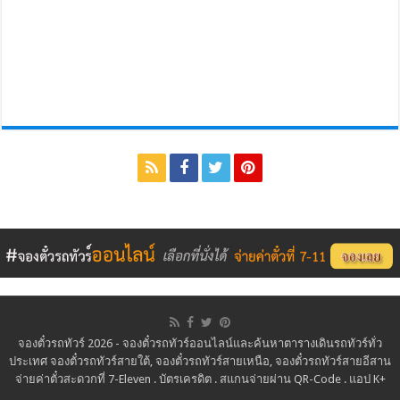
จองตั๋วรถทัวร์ 2026 - จองตั๋วรถทัวร์ออนไลน์และค้นหาตารางเดินรถทัวร์ทั่ว
ประเทศ จองตั๋วรถทัวร์สายใต้, จองตั๋วรถทัวร์สายเหนือ, จองตั๋วรถทัวร์สายอีสาน
จ่ายค่าตั๋วสะดวกที่ 7-Eleven . บัตรเครดิต . สแกนจ่ายผ่าน QR-Code . แอป K+