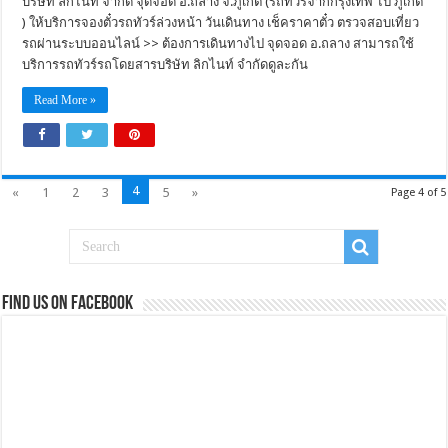
บริษัท ลิกไนท์ จำกัด จุดจอด อ.ถลาง จ.ภูเก็ต (รถทัวร์จากกรุงเทพ ไป ภูเก็ต
) ให้บริการจองตั๋วรถทัวร์ล่วงหน้า วันเดินทาง เช็คราคาตั๋ว ตรวจสอบเที่ยว
รถผ่านระบบออนไลน์ >> ต้องการเดินทางไป จุดจอด อ.ถลาง สามารถใช้
บริการรถทัวร์รถโดยสารบริษัท ลิกไนท์ จำกัดดูละกัน
Read More »
4
«
1
2
3
5
»
Page 4 of 5
Find us on Facebook