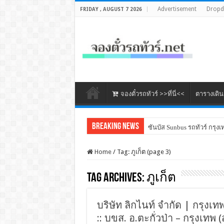
Advertisement
Drop
FRIDAY , AUGUST 7 2026
จองตั๋วรถทัวร์ >>ที่นี่<<
ตารางเดิ
Breaking News
ซันบัส Sunbus รถทัวร์ กรุงเ
Home
/
Tag:
ภูเก็ต
(page 3)
Tag Archives:
ภูเก็ต
บริษัท ลิกไนท์ จำกัด | กรุงเ
:: บขส. อ.ตะกั่วป่า – กรุงเท