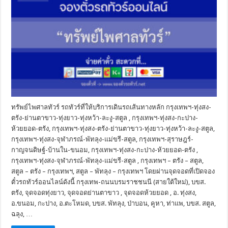
ทรัพย์ไพศาลทัวร์ รถทัวร์ที่ให้บริการเดินรถเส้นทางหลัก กรุงเทพฯ-ทุ่งสง-
ตรัง-ย่านตาขาว-ทุ่งยาว-ทุ่งหว้า-ละงู-สตูล , กรุงเทพฯ-ทุ่งสง-กะปาง-
ห้วยยอด-ตรัง, กรุงเทพฯ-ทุ่งสง-ตรัง-ย่านตาขาว-ทุ่งยาว-ทุ่งหว้า-ละงู-สตูล,
กรุงเทพฯ-ทุ่งสง-จุฬาภรณ์-พัทลุง-แม่ขรี-สตูล, กรุงเทพฯ-สุราษฎร์-
กาญจนดิษฐ์-บ้านใน-ขนอม, กรุงเทพฯ-ทุ่งสง-กะปาง-ห้วยยอด-ตรัง ,
กรุงเทพฯ-ทุ่งสง-จุฬาภรณ์-พัทลุง-แม่ขรี-สตูล , กรุงเทพฯ – ตรัง – สตูล,
สตูล – ตรัง – กรุงเทพฯ, สตูล – พัทลุง – กรุงเทพฯ โดยผ่านจุดจอดที่เปิดจอง
ตั๋วรถทัวร์ออนไลน์ดังนี้ กรุงเทพ-ถนนบรมราชชนนี (สายใต้ใหม่), บขส.
ตรัง, จุดจอดทุ่งยาว, จุดจอดย่านตาขาว , จุดจอดห้วยยอด , อ. ทุ่งสง,
อ.ขนอม, กะปาง, อ.ตะโหมด, บขส. พัทลุง, ป่าบอน, คูหา, ท่าแพ, บขส. สตูล,
ฉลุง, …