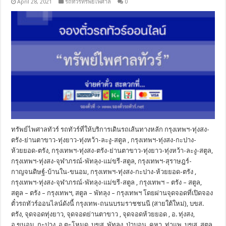
April 28, 2021
รถทัวร์ทรัพย์ไพศาล
0
ทรัพย์ไพศาลทัวร์ รถทัวร์ที่ให้บริการเดินรถเส้นทางหลัก กรุงเทพฯ-ทุ่งสง-
ตรัง-ย่านตาขาว-ทุ่งยาว-ทุ่งหว้า-ละงู-สตูล , กรุงเทพฯ-ทุ่งสง-กะปาง-
ห้วยยอด-ตรัง, กรุงเทพฯ-ทุ่งสง-ตรัง-ย่านตาขาว-ทุ่งยาว-ทุ่งหว้า-ละงู-สตูล,
กรุงเทพฯ-ทุ่งสง-จุฬาภรณ์-พัทลุง-แม่ขรี-สตูล, กรุงเทพฯ-สุราษฎร์-
กาญจนดิษฐ์-บ้านใน-ขนอม, กรุงเทพฯ-ทุ่งสง-กะปาง-ห้วยยอด-ตรัง ,
กรุงเทพฯ-ทุ่งสง-จุฬาภรณ์-พัทลุง-แม่ขรี-สตูล , กรุงเทพฯ – ตรัง – สตูล,
สตูล – ตรัง – กรุงเทพฯ, สตูล – พัทลุง – กรุงเทพฯ โดยผ่านจุดจอดที่เปิดจอง
ตั๋วรถทัวร์ออนไลน์ดังนี้ กรุงเทพ-ถนนบรมราชชนนี (สายใต้ใหม่), บขส.
ตรัง, จุดจอดทุ่งยาว, จุดจอดย่านตาขาว , จุดจอดห้วยยอด , อ. ทุ่งสง,
อ.ขนอม, กะปาง, อ.ตะโหมด, บขส. พัทลุง, ป่าบอน, คูหา, ท่าแพ, บขส. สตูล,