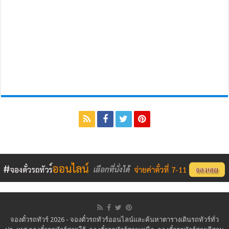
จองตั๋วรถทัวร์ 2026 - จองตั๋วรถทัวร์ออนไลน์และค้นหาตารางเดินรถทัวร์ทั่ว