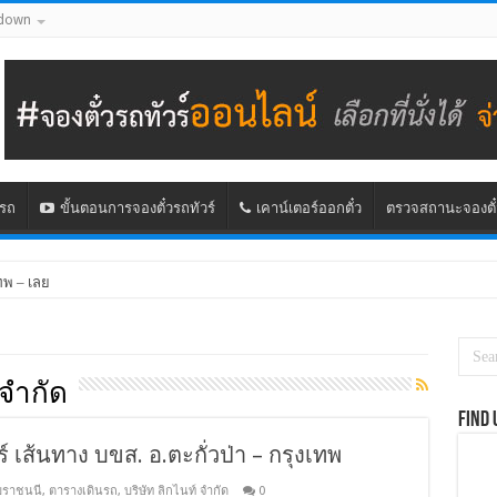
down
นรถ
ขั้นตอนการจองตั๋วรถทัวร์
เคาน์เตอร์ออกตั๋ว
ตรวจสถานะจองตั๋
ทพ – เลย
 จำกัด
Find 
ร์ เส้นทาง บขส. อ.ตะกั่วป่า – กรุงเทพ
มราชนนี
,
ตารางเดินรถ
,
บริษัท ลิกไนท์ จำกัด
0