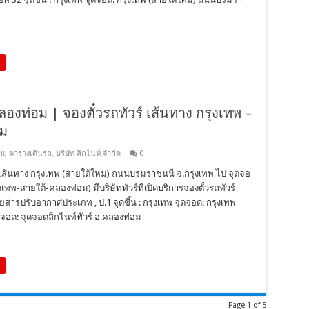
ลองท่อม | จองตั๋วรถทัวร์ เส้นทาง กรุงเทพ –
อม
อม
,
ตารางเดินรถ
,
บริษัท ลิกไนท์ จำกัด
0
ถเส้นทาง กรุงเทพ (สายใต้ใหม่) ถนนบรมราชนนี จ.กรุงเทพ ไป จุดจอ
งเทพ-สายใต้-คลองท่อม) มีบริษัททัวร์ที่เปิดบริการจองตั๋วรถทัวร์
ดยสารปรับอากาศประเภท , ป.1 จุดขึ้น : กรุงเทพ จุดจอด: กรุงเทพ
ดจอด: จุดจอดลิกไนท์ทัวร์ อ.คลองท่อม
Page 1 of 5