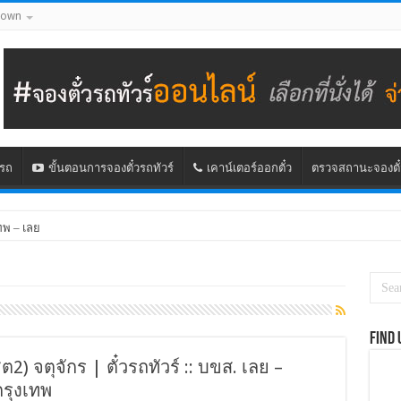
down
นรถ
ขั้นตอนการจองตั๋วรถทัวร์
เคาน์เตอร์ออกตั๋ว
ตรวจสถานะจองตั๋
ทพ – เลย
Find 
ต2) จตุจักร | ตั๋วรถทัวร์ :: บขส. เลย –
กรุงเทพ