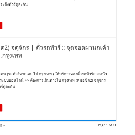
ะดึงทัวร์ดูละกัน
ต2) จตุจักร | ตั๋วรถทัวร์ :: จุดจอดผานกเค้า
จ.กรุงเทพ
งเทพ (รถทัวร์จากเลย ไป กรุงเทพ ) ให้บริการจองตั๋วรถทัวร์ล่วงหน้า
นระบบออนไลน์ >> ต้องการเดินทางไป กรุงเทพ (หมอชิต2) จตุจักร
ร์ดูละกัน
t »
Page 1 of 11