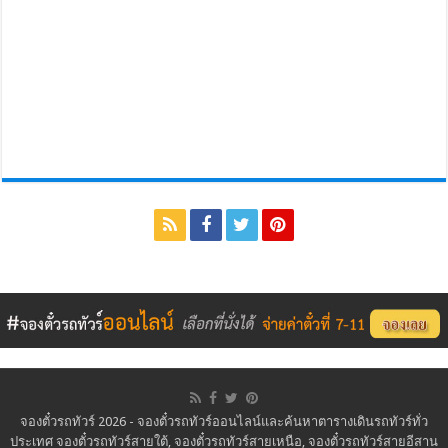
จองตั๋วรถทัวร์ 2026 - จองตั๋วรถทัวร์ออนไลน์และค้นหาตารางเดินรถทัวร์ทั่ว
ประเทศ จองตั๋วรถทัวร์สายใต้, จองตั๋วรถทัวร์สายเหนือ, จองตั๋วรถทัวร์สายอีสาน