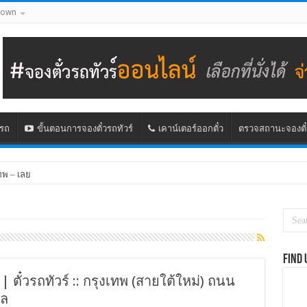
down
นรถ
ขั้นตอนการจองตั๋วรถทัวร์
เคาน์เตอร์ออกตั๋ว
ตรวจสถานะจองตั๋
ทพ – เลย
Find 
| ตั๋วรถทัวร์ :: กรุงเทพ (สายใต้ใหม่) ถนน
ูล