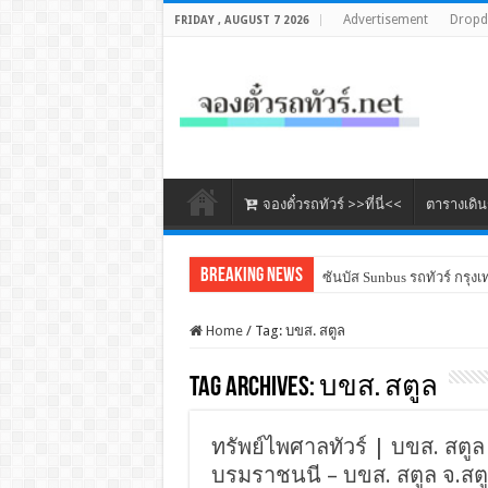
Advertisement
Drop
FRIDAY , AUGUST 7 2026
จองตั๋วรถทัวร์ >>ที่นี่<<
ตารางเดิ
Breaking News
ซันบัส Sunbus รถทัวร์ กรุงเ
Home
/
Tag:
บขส. สตูล
Tag Archives:
บขส. สตูล
ทรัพย์ไพศาลทัวร์ | บขส. สตูล 
บรมราชนนี – บขส. สตูล จ.สต