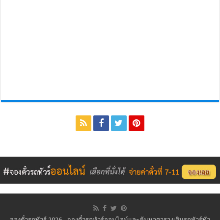
จองตั๋วรถทัวร์ 2026 - จองตั๋วรถทัวร์ออนไลน์และค้นหาตารางเดินรถทัวร์ทั่ว