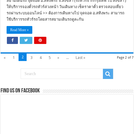
สยามเดินรถ จุดจอด อ.สทิงพระ จ.สงขลา (รถทัวร์จากกรุงเทพ ไป สงขลา )
ให้บริการจองตั๋วรถทัวร์ล่วงหน้า วันเดินทาง เช็คราคาตั๋ว ตรวจสอบเที่ยว
รถผ่านระบบออนไลน์ >> ต้องการเดินทางไป จุดจอด อ.สทิงพระ สามารถ
ใช้บริการรถทัวร์รถโดยสารสยามเดินรถดูละกัน
Read More »
2
«
1
3
4
5
»
...
Last »
Page 2 of 7
Find us on Facebook