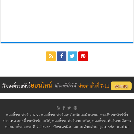
จองตั๋วรถทัวร์ 2026 - จองตั๋วรถทัวร์ออนไลน์และค้นหาตารางเดินรถทัวร์ทั่ว
ประเทศ จองตั๋วรถทัวร์สายใต้, จองตั๋วรถทัวร์สายเหนือ, จองตั๋วรถทัวร์สายอีสาน
จ่ายค่าตั๋วสะดวกที่ 7-Eleven . บัตรเครดิต . สแกนจ่ายผ่าน QR-Code . แอป K+