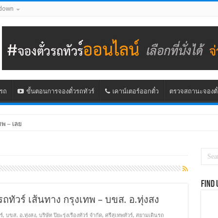
down
นรถ
ขั้นตอนการจองตั๋วรถทัวร์
เคาน์เตอร์ออกตั๋ว
ตรวจสถานะจองตั๋
ทพ – เลย
Find 
รถทัวร์ เส้นทาง กรุงเทพ – บขส. อ.ทุ่งสง
ร์
,
บขส. อ.ทุ่งสง
,
บริษัท ปิยะรุ่งเรืองทัวร์ จำกัด
,
ศรีสุเทพทัวร์
,
สยามเดินรถ