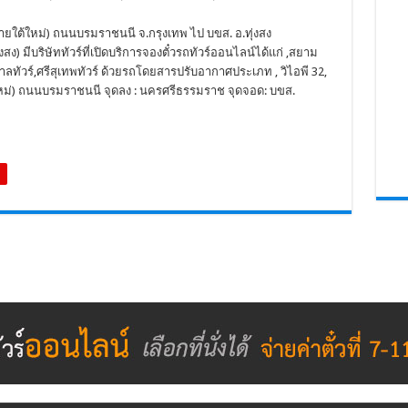
(สายใต้ใหม่) ถนนบรมราชนนี จ.กรุงเทพ ไป บขส. อ.ทุ่งสง
ง) มีบริษัททัวร์ที่เปิดบริการจองตั๋วรถทัวร์ออนไลน์ได้แก่ ,สยาม
ไพศาลทัวร์,ศรีสุเทพทัวร์ ด้วยรถโดยสารปรับอากาศประเภท , วิไอพี 32,
ต้ใหม่) ถนนบรมราชนนี จุดลง : นครศรีธรรมราช จุดจอด: บขส.