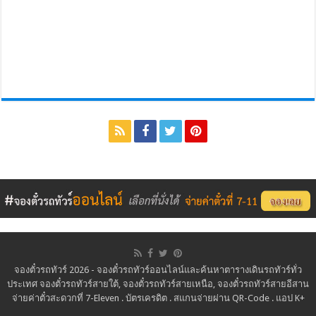
จองตั๋วรถทัวร์ 2026 - จองตั๋วรถทัวร์ออนไลน์และค้นหาตารางเดินรถทัวร์ทั่ว
ประเทศ จองตั๋วรถทัวร์สายใต้, จองตั๋วรถทัวร์สายเหนือ, จองตั๋วรถทัวร์สายอีสาน
จ่ายค่าตั๋วสะดวกที่ 7-Eleven . บัตรเครดิต . สแกนจ่ายผ่าน QR-Code . แอป K+