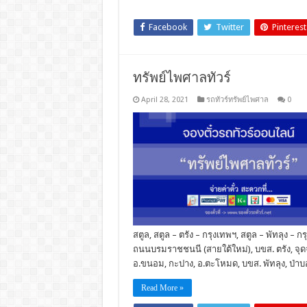
Facebook
Twitter
Pinterest
ทรัพย์ไพศาลทัวร์
April 28, 2021
รถทัวร์ทรัพย์ไพศาล
0
สตูล, สตูล – ตรัง – กรุงเทพฯ, สตูล – พัทลุง – 
ถนนบรมราชชนนี (สายใต้ใหม่), บขส. ตรัง, จุดจ
อ.ขนอม, กะปาง, อ.ตะโหมด, บขส. พัทลุง, ป่าบอ
Read More »