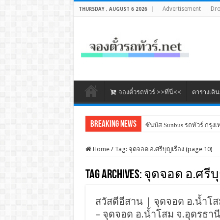
Advertisement
Dr
THURSDAY , AUGUST 6 2026
จองตั๋วรถทัวร์ >>ที่นี่<<
ตารางเดิ
Breaking News
ซันบัส Sunbus รถทัวร์ กรุงเ
Home
/
Tag:
จุดจอด อ.ศรีบุญเรือง
(page 10)
Tag Archives:
จุดจอด อ.ศรีบ
สวัสดีอีสาน | จุดจอด อ.น้ำโสม
– จุดจอด อ.น้ำโสม จ.อุดรธาน