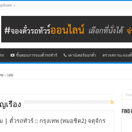
opdown
นรถ
ขั้นตอนการจองตั๋วรถทัวร์
เคาน์เตอร์ออกตั๋ว
ตรวจสถานะจองตั๋
ทพ – เลย
ุญเรือง
Find 
 | ตั๋วรถทัวร์ :: กรุงเทพ (หมอชิต2) จตุจักร
ี