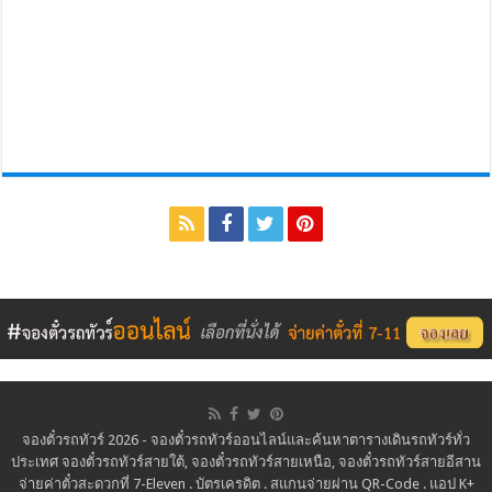
จองตั๋วรถทัวร์ 2026 - จองตั๋วรถทัวร์ออนไลน์และค้นหาตารางเดินรถทัวร์ทั่ว
ประเทศ จองตั๋วรถทัวร์สายใต้, จองตั๋วรถทัวร์สายเหนือ, จองตั๋วรถทัวร์สายอีสาน
จ่ายค่าตั๋วสะดวกที่ 7-Eleven . บัตรเครดิต . สแกนจ่ายผ่าน QR-Code . แอป K+