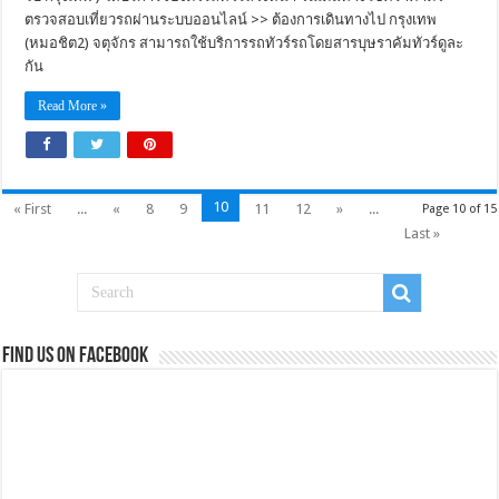
ตรวจสอบเที่ยวรถผ่านระบบออนไลน์ >> ต้องการเดินทางไป กรุงเทพ
(หมอชิต2) จตุจักร สามารถใช้บริการรถทัวร์รถโดยสารบุษราคัมทัวร์ดูละ
กัน
Read More »
10
« First
...
«
8
9
11
12
»
...
Page 10 of 15
Last »
Find us on Facebook