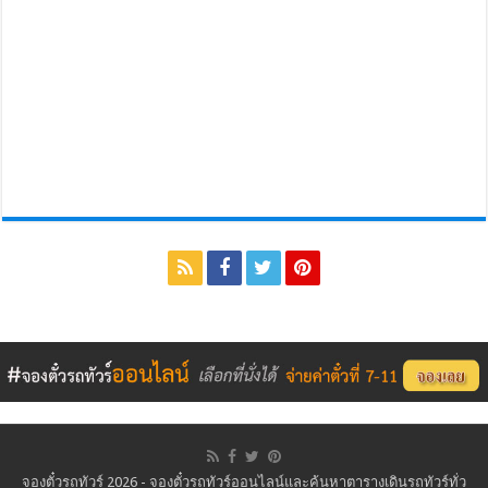
จองตั๋วรถทัวร์ 2026 - จองตั๋วรถทัวร์ออนไลน์และค้นหาตารางเดินรถทัวร์ทั่ว