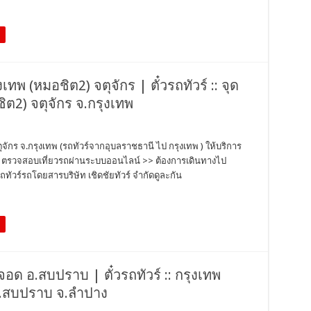
งเทพ (หมอชิต2) จตุจักร | ตั๋วรถทัวร์ :: จุด
ิต2) จตุจักร จ.กรุงเทพ
ตุจักร จ.กรุงเทพ (รถทัวร์จากอุบลราชธานี ไป กรุงเทพ ) ให้บริการ
ตั๋ว ตรวจสอบเที่ยวรถผ่านระบบออนไลน์ >> ต้องการเดินทางไป
ทัวร์รถโดยสารบริษัท เชิดชัยทัวร์ จำกัดดูละกัน
ดจอด อ.สบปราบ | ตั๋วรถทัวร์ :: กรุงเทพ
 อ.สบปราบ จ.ลำปาง