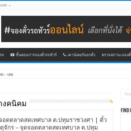
down
นรถ
ขั้นตอนการจองตั๋วรถทัวร์
เคาน์เตอร์ออกตั๋ว
ตรวจสถานะจองตั๋
ทพ – เลย
างคนิคม
Find 
 จุดจอดตลาดสดเทศบาล ต.ปทุมราชวงศา | ตั๋ว
) จตุจักร – จุดจอดตลาดสดเทศบาล ต.ปทุม