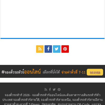
จองตั๋วรถทัวร์ 2026 - จองตั๋วรถทัวร์ออนไลน์และค้นหาตารางเดินรถทัวร์ทั่ว
ประเทศ จองตั๋วรถทัวร์สายใต้, จองตั๋วรถทัวร์สายเหนือ, จองตั๋วรถทัวร์สายอีสาน
จ่ายค่าตั๋วสะดวกที่ 7-Eleven . บัตรเครดิต . สแกนจ่ายผ่าน QR-Code . แอป K+