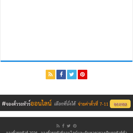
จองตั๋วรถทัวร์ 2026 - จองตั๋วรถทัวร์ออนไลน์และค้นหาตารางเดินรถทัวร์ทั่ว