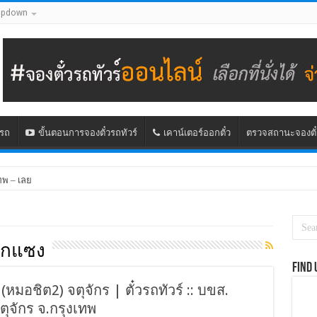
opdown
นรถ
ขั้นตอนการจองตั๋วรถทัวร์
เคาน์เตอร์ออกตั๋ว
ตรวจสถานะจองตั๋
ทพ – เลย
ากแซง
Find 
 (หมอชิต2) จตุจักร | ตั๋วรถทัวร์ :: บขส.
ุจักร จ.กรุงเทพ