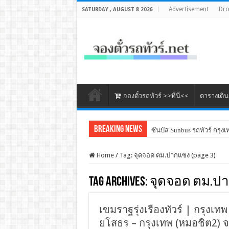
Advertisement
Dr
SATURDAY , AUGUST 8 2026
จองตั๋วรถทัวร์ >>ที่นี่<<
ตารางเดิ
Breaking News
ซันบัส Sunbus รถทัวร์ กรุงเ
Home
/
Tag:
จุดจอด ตม.ปากแซง
(page 3)
Tag Archives:
จุดจอด ตม.ป
เขมราฐรุ่งเรืองทัวร์ | กรุงเทพ
ยโสธร – กรุงเทพ (หมอชิต2) จต