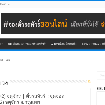
down
นรถ
ขั้นตอนการจองตั๋วรถทัวร์
เคาน์เตอร์ออกตั๋ว
ตรวจสถานะจองตั๋
ทพ – เลย
แวง
Find 
) จตุจักร | ตั๋วรถทัวร์ :: จุดจอด
2) จตุจักร จ.กรุงเทพ