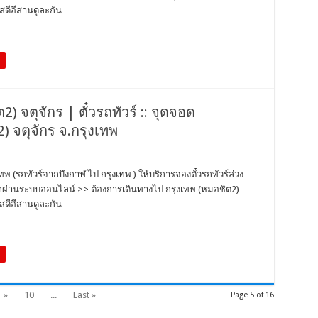
สดีอีสานดูละกัน
) จตุจักร | ตั๋วรถทัวร์ :: จุดจอด
) จตุจักร จ.กรุงเทพ
ทพ (รถทัวร์จากบึงกาฬ ไป กรุงเทพ ) ให้บริการจองตั๋วรถทัวร์ล่วง
วรถผ่านระบบออนไลน์ >> ต้องการเดินทางไป กรุงเทพ (หมอชิต2)
สดีอีสานดูละกัน
»
10
...
Last »
Page 5 of 16