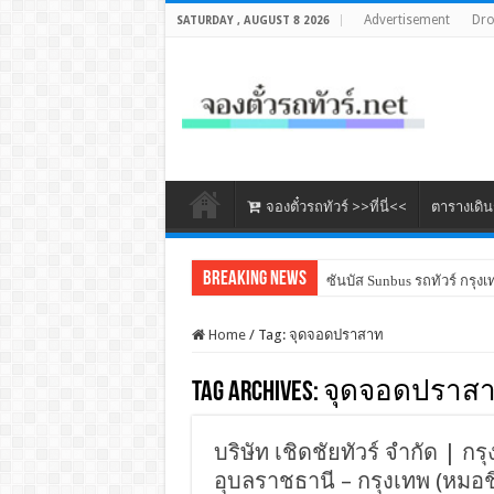
Advertisement
Dr
SATURDAY , AUGUST 8 2026
จองตั๋วรถทัวร์ >>ที่นี่<<
ตารางเดิ
Breaking News
ซันบัส Sunbus รถทัวร์ กรุงเ
ภูกระดึงทัวร์ (กรุงเทพ – เลย
Home
/
Tag:
จุดจอดปราสาท
Tag Archives:
จุดจอดปราส
บริษัท เชิดชัยทัวร์ จำกัด | กร
อุบลราชธานี – กรุงเทพ (หมอชิ