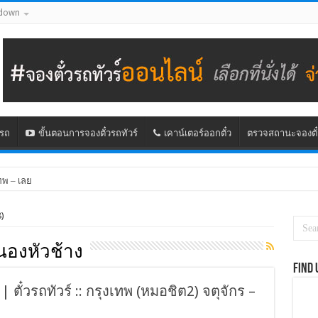
down
นรถ
ขั้นตอนการจองตั๋วรถทัวร์
เคาน์เตอร์ออกตั๋ว
ตรวจสถานะจองตั๋
ทพ – เลย
)
องหัวช้าง
Find 
| ตั๋วรถทัวร์ :: กรุงเทพ (หมอชิต2) จตุจักร –