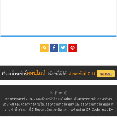
จองตั๋วรถทัวร์ 2026 - จองตั๋วรถทัวร์ออนไลน์และค้นหาตารางเดินรถทัวร์ทั่ว
ประเทศ จองตั๋วรถทัวร์สายใต้, จองตั๋วรถทัวร์สายเหนือ, จองตั๋วรถทัวร์สายอีสาน
จ่ายค่าตั๋วสะดวกที่ 7-Eleven . บัตรเครดิต . สแกนจ่ายผ่าน QR-Code . แอป K+