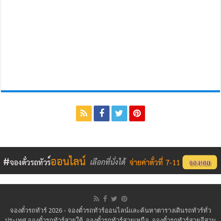
จองตั๋วรถทัวร์ 2026 - จองตั๋วรถทัวร์ออนไลน์และค้นหาตารางเดินรถทัวร์ทั่ว
ประเทศ จองตั๋วรถทัวร์สายใต้, จองตั๋วรถทัวร์สายเหนือ, จองตั๋วรถทัวร์สายอีสาน