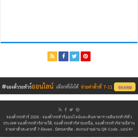
จองตั๋วรถทัวร์ 2026 - จองตั๋วรถทัวร์ออนไลน์และค้นหาตารางเดินรถทัวร์ทั่ว
ประเทศ จองตั๋วรถทัวร์สายใต้, จองตั๋วรถทัวร์สายเหนือ, จองตั๋วรถทัวร์สายอีสาน
จ่ายค่าตั๋วสะดวกที่ 7-Eleven . บัตรเครดิต . สแกนจ่ายผ่าน QR-Code . แอป K+