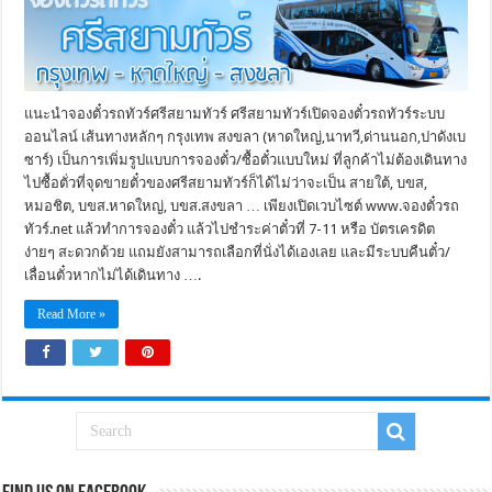
แนะนำจองตั๋วรถทัวร์ศรีสยามทัวร์ ศรีสยามทัวร์เปิดจองตั๋วรถทัวร์ระบบ
ออนไลน์ เส้นทางหลักๆ กรุงเทพ สงขลา (หาดใหญ่,นาทวี,ด่านนอก,ปาดังเบ
ซาร์) เป็นการเพิ่มรูปแบบการจองตั๋ว/ซื้อตั๋วแบบใหม่ ที่ลูกค้าไม่ต้องเดินทาง
ไปซื้อตั่วที่จุดขายตั๋วของศรีสยามทัวร์ก็ได้ไม่ว่าจะเป็น สายใต้, บขส,
หมอชิต, บขส.หาดใหญ่, บขส.สงขลา … เพียงเปิดเวบไซต์ www.จองตั๋วรถ
ทัวร์.net แล้วทำการจองตั๋ว แล้วไปชำระค่าตั๋วที่ 7-11 หรือ บัตรเครดิต
ง่ายๆ สะดวกด้วย แถมยังสามารถเลือกที่นั่งได้เองเลย และมีระบบคืนตั๋ว/
เลื่อนตั๋วหากไม่ได้เดินทาง ….
Read More »