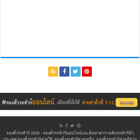
จองตั๋วรถทัวร์ 2026 - จองตั๋วรถทัวร์ออนไลน์และค้นหาตารางเดินรถทัวร์ทั่ว
ประเทศ จองตั๋วรถทัวร์สายใต้, จองตั๋วรถทัวร์สายเหนือ, จองตั๋วรถทัวร์สายอีสาน