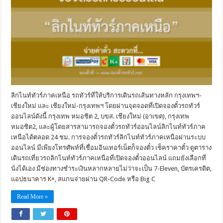
ลิกไนท์ทัวร์ภาคเหนือ รถทัวร์ที่ให้บริการเดินรถเส้นทางหลัก กรุงเทพฯ-
เชียงใหม่ และ เชียงใหม่-กรุงเทพฯ โดยผ่านจุดจอดที่เปิดจองตั๋วรถทัวร์
ออนไลน์ดังนี้ กรุงเทพ หมอชิต 2, บขส. เชียงใหม่ (อาเขต), กรุงเทพ
หมอชิต2, และผู้โดยสารสามารถจองตั๋วรถทัวร์ออนไลน์ลิกไนท์ทัวร์ภาค
เหนือได้ตลอด 24 ชม. การจองตั๋วรถทัวร์ลิกไนท์ทัวร์ภาคเหนือผ่านระบบ
ออนไลน์ มีเพียงโทรศัพท์ที่เชื่อมอินเทอร์เน็ตก็จองตั๋ว เช็คราคาตั๋ว ดูตาราง
เดินรถเที่ยวรถลิกไนท์ทัวร์ภาคเหนือที่เปิดจองตั๋วออนไลน์ แถมยังเลือกที่
นั่งได้เอง มีช่องทางชำระเงินหลากหลายไม่ว่าจะเป็น 7-Eleven, บัตรเครดิต,
แอปธนาคาร K+, สแกนจ่ายผ่าน QR-Code หรือ Big C
Read More »