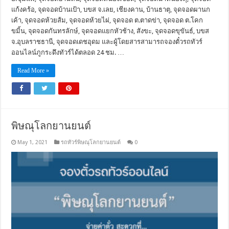
แก้งคร้อ, จุดจอดบ้านเป้า, บขส จ.เลย, เชียงคาน, บ้านธาตุ, จุดจอดผานก
เค้า, จุดจอดห้วยส้ม, จุดจอดห้วยไผ่, จุดจอด ต.ตาดข่า, จุดจอด ต.โคก
ขมิ้น, จุดจอดกันทรลักษ์, จุดจอดแยกหัวช้าง, สังขะ, จุดจอดขุขันธ์, บขส
จ.อุบลราชธานี, จุดจอดเดชอุดม และผู้โดยสารสามารถจองตั๋วรถทัวร์
ออนไลน์ภูกระดึงทัวร์ได้ตลอด 24 ชม. …
Read More »
พิษณุโลกยานยนต์
May 1, 2021
รถทัวร์พิษณุโลกยานยนต์
0