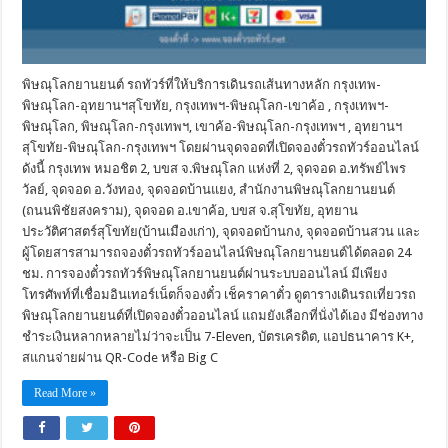
พิษณุโลกยานยนต์ รถทัวร์ที่ให้บริการเดินรถเส้นทางหลัก กรุงเทพ-
พิษณุโลก-อุทยานฯสุโขทัย, กรุงเทพฯ-พิษณุโลก-เขาค้อ , กรุงเทพฯ-
พิษณุโลก, พิษณุโลก-กรุงเทพฯ, เขาค้อ-พิษณุโลก-กรุงเทพฯ , อุทยานฯ
สุโขทัย-พิษณุโลก-กรุงเทพฯ โดยผ่านจุดจอดที่เปิดจองตั๋วรถทัวร์ออนไลน์
ดังนี้ กรุงเทพ หมอชิต 2, บขส จ.พิษณุโลก แห่งที่ 2, จุดจอด อ.ทรัพย์ไพร
วัลย์, จุดจอด อ.วังทอง, จุดจอดบ้านแยง, สำนักงานพิษณุโลกยานยนต์
(ถนนพิชัยสงคราม), จุดจอด อ.เขาค้อ, บขส จ.สุโขทัย, อุทยาน
ประวัติศาสตร์สุโขทัย(บ้านเมืองเก่า), จุดจอดบ้านกง, จุดจอดบ้านสวน และ
ผู้โดยสารสามารถจองตั๋วรถทัวร์ออนไลน์พิษณุโลกยานยนต์ได้ตลอด 24
ชม. การจองตั๋วรถทัวร์พิษณุโลกยานยนต์ผ่านระบบออนไลน์ มีเพียง
โทรศัพท์ที่เชื่อมอินเทอร์เน็ตก็จองตั๋ว เช็คราคาตั๋ว ดูตารางเดินรถเที่ยวรถ
พิษณุโลกยานยนต์ที่เปิดจองตั๋วออนไลน์ แถมยังเลือกที่นั่งได้เอง มีช่องทาง
ชำระเงินหลากหลายไม่ว่าจะเป็น 7-Eleven, บัตรเครดิต, แอปธนาคาร K+,
สแกนจ่ายผ่าน QR-Code หรือ Big C
Read More »