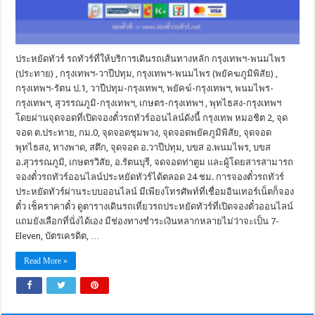
ประหยัดทัวร์ รถทัวร์ที่ให้บริการเดินรถเส้นทางหลัก กรุงเทพฯ-พนมไพร
(ประทาย) , กรุงเทพฯ-วาปีปทุม, กรุงเทพฯ-พนมไพร (พยัคฆภูมิพิสัย) ,
กรุงเทพฯ-รัตน ป.1, วาปีปทุม-กรุงเทพฯ, พยัคฆ์-กรุงเทพฯ, พนมไพร-
กรุงเทพฯ, สุวรรณภูมิ-กรุงเทพฯ, เกษตร-กรุงเทพฯ , พุทไธสง-กรุงเทพฯ
โดยผ่านจุดจอดที่เปิดจองตั๋วรถทัวร์ออนไลน์ดังนี้ กรุงเทพ หมอชิต 2, จุด
จอด ต.ประทาย, กม.0, จุดจอดชุมพวง, จุดจอดพยัคภูมิพิสัย, จุดจอด
พุทไธสง, ทางพาด, สตึก, จุดจอด อ.วาปีปทุม, บขส อ.พนมไพร, บขส
อ.สุวรรณภูมิ, เกษตรวิสัย, อ.รัตนบุรี, จดจอดท่าตูม และผู้โดยสารสามารถ
จองตั๋วรถทัวร์ออนไลน์ประหยัดทัวร์ได้ตลอด 24 ชม. การจองตั๋วรถทัวร์
ประหยัดทัวร์ผ่านระบบออนไลน์ มีเพียงโทรศัพท์ที่เชื่อมอินเทอร์เน็ตก็จอง
ตั๋ว เช็คราคาตั๋ว ดูตารางเดินรถเที่ยวรถประหยัดทัวร์ที่เปิดจองตั๋วออนไลน์
แถมยังเลือกที่นั่งได้เอง มีช่องทางชำระเงินหลากหลายไม่ว่าจะเป็น 7-
Eleven, บัตรเครดิต, …
Read More »