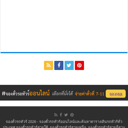
จองตั๋วรถทัวร์ 2026 - จองตั๋วรถทัวร์ออนไลน์และค้นหาตารางเดินรถทัวร์ทั่ว
ประเทศ จองตั๋วรถทัวร์สายใต้, จองตั๋วรถทัวร์สายเหนือ, จองตั๋วรถทัวร์สายอีสาน