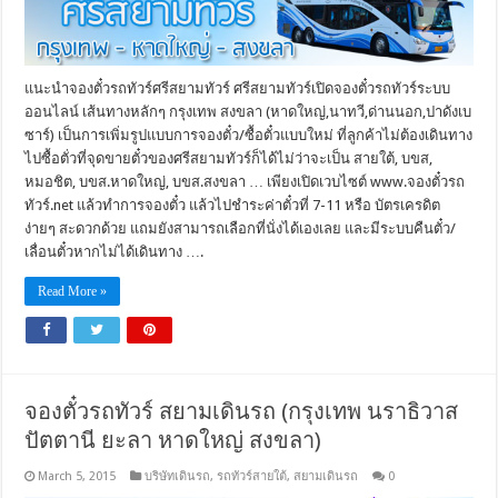
แนะนำจองตั๋วรถทัวร์ศรีสยามทัวร์ ศรีสยามทัวร์เปิดจองตั๋วรถทัวร์ระบบ
ออนไลน์ เส้นทางหลักๆ กรุงเทพ สงขลา (หาดใหญ่,นาทวี,ด่านนอก,ปาดังเบ
ซาร์) เป็นการเพิ่มรูปแบบการจองตั๋ว/ซื้อตั๋วแบบใหม่ ที่ลูกค้าไม่ต้องเดินทาง
ไปซื้อตั่วที่จุดขายตั๋วของศรีสยามทัวร์ก็ได้ไม่ว่าจะเป็น สายใต้, บขส,
หมอชิต, บขส.หาดใหญ่, บขส.สงขลา … เพียงเปิดเวบไซต์ www.จองตั๋วรถ
ทัวร์.net แล้วทำการจองตั๋ว แล้วไปชำระค่าตั๋วที่ 7-11 หรือ บัตรเครดิต
ง่ายๆ สะดวกด้วย แถมยังสามารถเลือกที่นั่งได้เองเลย และมีระบบคืนตั๋ว/
เลื่อนตั๋วหากไม่ได้เดินทาง ….
Read More »
จองตั๋วรถทัวร์ สยามเดินรถ (กรุงเทพ นราธิวาส
ปัตตานี ยะลา หาดใหญ่ สงขลา)
March 5, 2015
บริษัทเดินรถ
,
รถทัวร์สายใต้
,
สยามเดินรถ
0