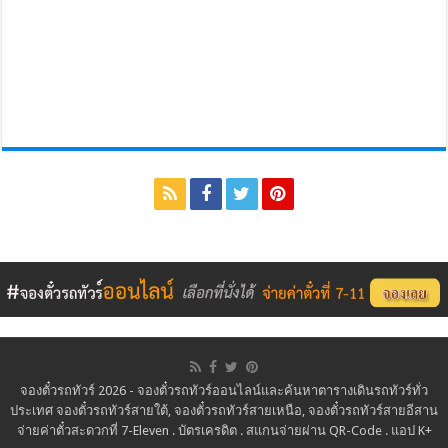
จองตั๋วรถทัวร์ 2026 - จองตั๋วรถทัวร์ออนไลน์และค้นหาตารางเดินรถทัวร์ทั่ว
ประเทศ จองตั๋วรถทัวร์สายใต้, จองตั๋วรถทัวร์สายเหนือ, จองตั๋วรถทัวร์สายอีสาน
จ่ายค่าตั๋วสะดวกที่ 7-Eleven . บัตรเครดิต . สแกนจ่ายผ่าน QR-Code . แอป K+