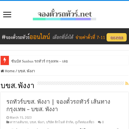
ซันบัส Sunbus รถทัวร์ กรุงเทพ – เลย
Home
/
บขส. พังงา
บขส. พังงา
รถทัวร์บขส. พังงา | จองตั๋วรถทัวร์ เส้นทาง
กรุงเทพ – บขส. พังงา
March 15, 2023
ตารางเดินรถ
,
บขส. พังงา
,
บริษัท ลิกไนท์ จำกัด
,
ภูเก็ตท่องเที่ยว
0