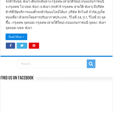
รถทัวร์บขส. พังงา เดินรถเส้นทาง กรุงเทพ (สายใต้ใหม่) ถนนบรมราชนนี
จ.กรุงเทพ ไป บขส. พังงา จ.พังงา (รถทัวร์ กรุงเทพ-สายใต้-พังงา) มีบริษัท
ทัวร์ที่เปิดบริการจองตั๋วรถทัวร์ออนไลน์ได้แก่ ,บริษัท ลิกไนท์ จำกัด,ภูเก็ต
ท่องเที่ยว ด้วยรถโดยสารปรับอากาศประเภท , วิไอพี 24, ป.1, วิไอพี 32 จุด
ขึ้น : กรุงเทพ จุดจอด: กรุงเทพ (สายใต้ใหม่) ถนนบรมราชนนี จุดลง : พังงา
จุดจอด: บขส. พังงา
Read More »
Find us on Facebook