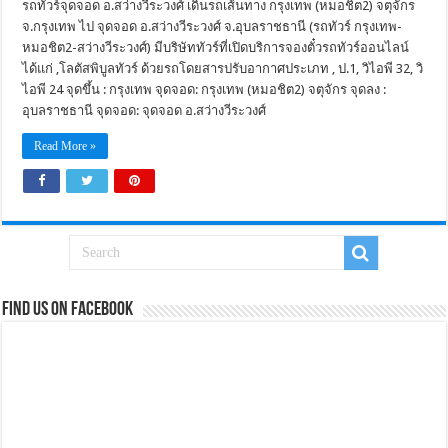
รถทัวร์จุดจอด อ.สว่างวีระวงศ์ เดินรถเส้นทาง กรุงเทพ (หมอชิต2) จตุจักร
จ.กรุงเทพ ไป จุดจอด อ.สว่างวีระวงศ์ จ.อุบลราชธานี (รถทัวร์ กรุงเทพ-
หมอชิต2-สว่างวีระวงศ์) มีบริษัททัวร์ที่เปิดบริการจองตั๋วรถทัวร์ออนไลน์
ได้แก่ ,โลตัสพิบูลทัวร์ ด้วยรถโดยสารปรับอากาศประเภท , ป.1, วิไอพี 32, วิ
ไอพี 24 จุดขึ้น : กรุงเทพ จุดจอด: กรุงเทพ (หมอชิต2) จตุจักร จุดลง :
อุบลราชธานี จุดจอด: จุดจอด อ.สว่างวีระวงศ์
Read More »
Find us on Facebook