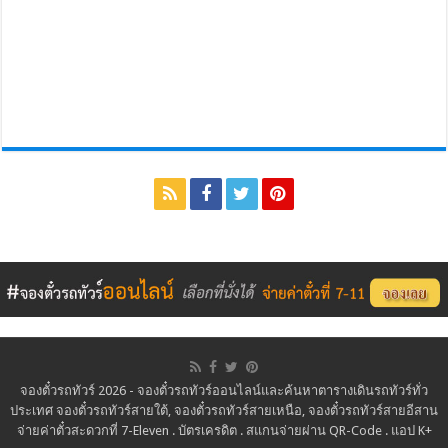
จองตั๋วรถทัวร์ 2026 - จองตั๋วรถทัวร์ออนไลน์และค้นหาตารางเดินรถทัวร์ทั่ว
ประเทศ จองตั๋วรถทัวร์สายใต้, จองตั๋วรถทัวร์สายเหนือ, จองตั๋วรถทัวร์สายอีสาน
จ่ายค่าตั๋วสะดวกที่ 7-Eleven . บัตรเครดิต . สแกนจ่ายผ่าน QR-Code . แอป K+