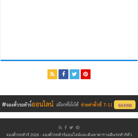
จองตั๋วรถทัวร์ 2026 - จองตั๋วรถทัวร์ออนไลน์และค้นหาตารางเดินรถทัวร์ทั่ว