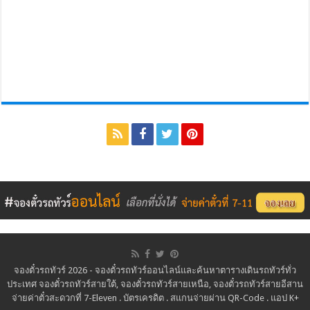
จองตั๋วรถทัวร์ 2026 - จองตั๋วรถทัวร์ออนไลน์และค้นหาตารางเดินรถทัวร์ทั่ว
ประเทศ จองตั๋วรถทัวร์สายใต้, จองตั๋วรถทัวร์สายเหนือ, จองตั๋วรถทัวร์สายอีสาน
จ่ายค่าตั๋วสะดวกที่ 7-Eleven . บัตรเครดิต . สแกนจ่ายผ่าน QR-Code . แอป K+