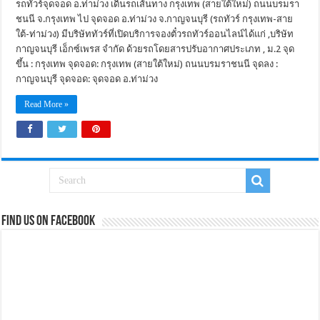
รถทัวร์จุดจอด อ.ท่าม่วง เดินรถเส้นทาง กรุงเทพ (สายใต้ใหม่) ถนนบรมรา
ชนนี จ.กรุงเทพ ไป จุดจอด อ.ท่าม่วง จ.กาญจนบุรี (รถทัวร์ กรุงเทพ-สาย
ใต้-ท่าม่วง) มีบริษัททัวร์ที่เปิดบริการจองตั๋วรถทัวร์ออนไลน์ได้แก่ ,บริษัท
กาญจนบุรี เอ็กซ์เพรส จำกัด ด้วยรถโดยสารปรับอากาศประเภท , ม.2 จุด
ขึ้น : กรุงเทพ จุดจอด: กรุงเทพ (สายใต้ใหม่) ถนนบรมราชนนี จุดลง :
กาญจนบุรี จุดจอด: จุดจอด อ.ท่าม่วง
Read More »
Find us on Facebook