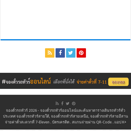
จองตั๋วรถทัวร์ 2026 - จองตั๋วรถทัวร์ออนไลน์และค้นหาตารางเดินรถทัวร์ทั่ว
ประเทศ จองตั๋วรถทัวร์สายใต้, จองตั๋วรถทัวร์สายเหนือ, จองตั๋วรถทัวร์สายอีสาน
จ่ายค่าตั๋วสะดวกที่ 7-Eleven . บัตรเครดิต . สแกนจ่ายผ่าน QR-Code . แอป K+