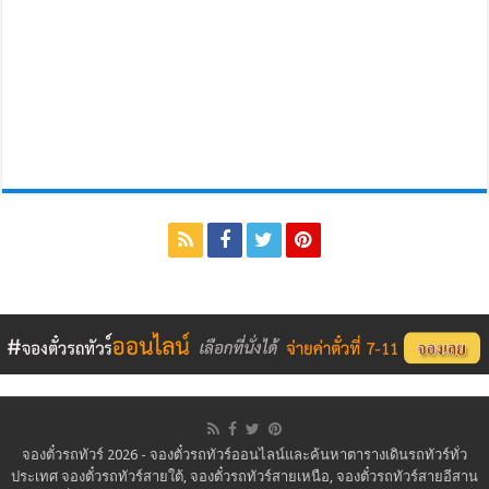
จองตั๋วรถทัวร์ 2026 - จองตั๋วรถทัวร์ออนไลน์และค้นหาตารางเดินรถทัวร์ทั่ว
ประเทศ จองตั๋วรถทัวร์สายใต้, จองตั๋วรถทัวร์สายเหนือ, จองตั๋วรถทัวร์สายอีสาน