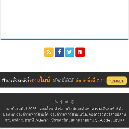
จองตั๋วรถทัวร์ 2026 - จองตั๋วรถทัวร์ออนไลน์และค้นหาตารางเดินรถทัวร์ทั่ว
ประเทศ จองตั๋วรถทัวร์สายใต้, จองตั๋วรถทัวร์สายเหนือ, จองตั๋วรถทัวร์สายอีสาน
จ่ายค่าตั๋วสะดวกที่ 7-Eleven . บัตรเครดิต . สแกนจ่ายผ่าน QR-Code . แอป K+