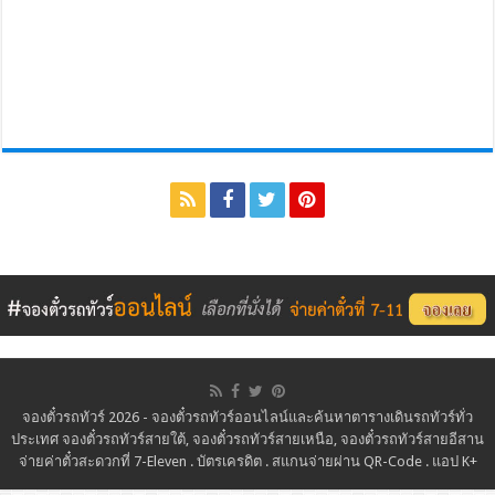
จองตั๋วรถทัวร์ 2026 - จองตั๋วรถทัวร์ออนไลน์และค้นหาตารางเดินรถทัวร์ทั่ว
ประเทศ จองตั๋วรถทัวร์สายใต้, จองตั๋วรถทัวร์สายเหนือ, จองตั๋วรถทัวร์สายอีสาน
จ่ายค่าตั๋วสะดวกที่ 7-Eleven . บัตรเครดิต . สแกนจ่ายผ่าน QR-Code . แอป K+