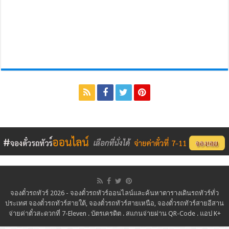
จองตั๋วรถทัวร์ 2026 - จองตั๋วรถทัวร์ออนไลน์และค้นหาตารางเดินรถทัวร์ทั่ว
ประเทศ จองตั๋วรถทัวร์สายใต้, จองตั๋วรถทัวร์สายเหนือ, จองตั๋วรถทัวร์สายอีสาน
จ่ายค่าตั๋วสะดวกที่ 7-Eleven . บัตรเครดิต . สแกนจ่ายผ่าน QR-Code . แอป K+