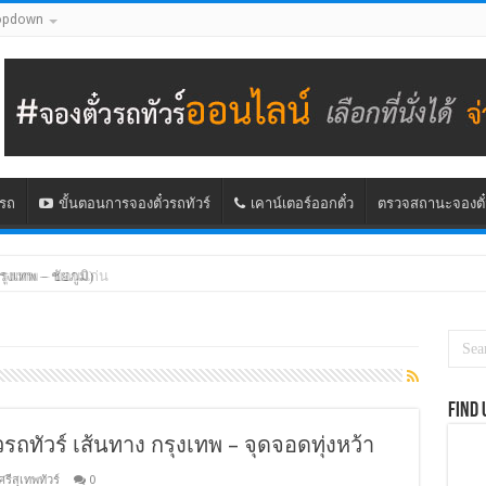
opdown
นรถ
ขั้นตอนการจองตั๋วรถทัวร์
เคาน์เตอร์ออกตั๋ว
ตรวจสถานะจองตั๋
กรุงเทพ – ขอนแก่น
รุงเทพ – ชัยภูมิ)
Find 
วรถทัวร์ เส้นทาง กรุงเทพ – จุดจอดทุ่งหว้า
ศรีสุเทพทัวร์
0