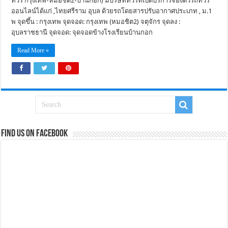
ทัวร์ กรุงเทพ-หมอชิต2-บ้านกอก) มีบริษัททัวร์ที่เปิดบริการจองตั๋วรถทัวร์
ออนไลน์ได้แก่ ,ไทยศรีราม อุบล ด้วยรถโดยสารปรับอากาศประเภท , ม.1
พ จุดขึ้น : กรุงเทพ จุดจอด: กรุงเทพ (หมอชิต2) จตุจักร จุดลง :
อุบลราชธานี จุดจอด: จุดจอดข้างโรงเรียนบ้านกอก
Read More »
Find us on Facebook