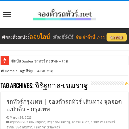
ซันบัส Sunbus รถทัวร์ กรุงเทพ – เลย
Home
/
Tag:
จิรัฐกาล-เขมราฐ
Tag Archives:
จิรัฐกาล-เขมราฐ
รถทัวร์กรุงเทพ | จองตั๋วรถทัวร์ เส้นทาง จุดจอด
อ.ป่าติ้ว – กรุงเทพ
March 24, 2023
กรุงเทพ (หมอชิต2) จตุจักร
,
จิรัฐกาล-เขมราฐ
,
ตารางเดินรถ
,
บริษัท เชิดชัยทัวร์
จำกัด
,
บุษราคัมทัวร์
,
เขมราฐรุ่งเรืองทัวร์